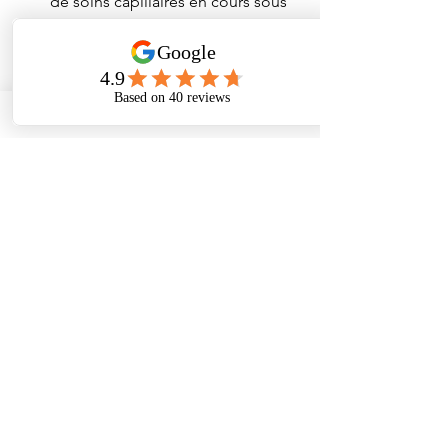
de soins capillaires en cours sous 
prétexte des vacances
 À noter pour juillet :
Rincer ses cheveux à l’eau claire après 
chaque baignade est LE geste de 
protection le plus simple, le plus 
accessible et le plus efficace de l’été. 
Un article complet sur ce sujet sera 
publié en juillet.
5. Faut-il s’inquiéter ?
Pas systématiquement. Une chute 
légèrement plus importante en été est 
normale et souvent temporaire. Mais 
consultez si :
La chute est abondante et dure 
depuis plus de 6 semaines
Une zone spécifique se dégarnie