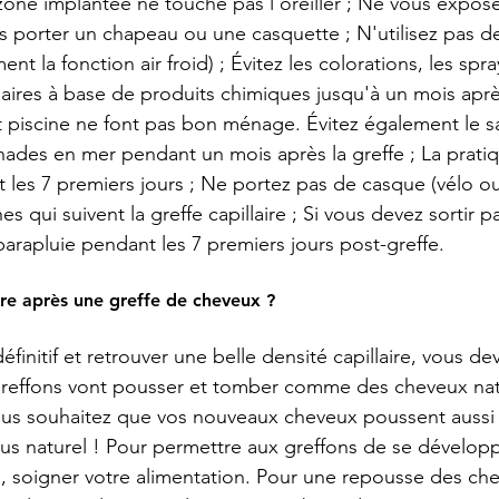
zone implantée ne touche pas l'oreiller ; Ne vous exposez
 porter un chapeau ou une casquette ; N'utilisez pas d
t la fonction air froid) ; Évitez les colorations, les spray
laires à base de produits chimiques jusqu'à un mois après
 piscine ne font pas bon ménage. Évitez également le sa
des en mer pendant un mois après la greffe ; La pratiq
nt les 7 premiers jours ; Ne portez pas de casque (vélo o
s qui suivent la greffe capillaire ; Si vous devez sortir p
 parapluie pendant les 7 premiers jours post-greffe. 
re après une greffe de cheveux ? 
définitif et retrouver une belle densité capillaire, vous de
greffons vont pousser et tomber comme des cheveux natu
Vous souhaitez que vos nouveaux cheveux poussent aussi 
lus naturel ! Pour permettre aux greffons de se dévelop
, soigner votre alimentation. Pour une repousse des che