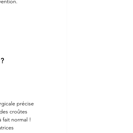
vention.
? 
rgicale précise 
 des croûtes 
 fait normal ! 
trices 