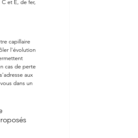
C et E, de fer, 
re capillaire 
ler l'évolution 
permettent 
en cas de perte 
 s'adresse aux 
vous dans un 
e 
proposés 