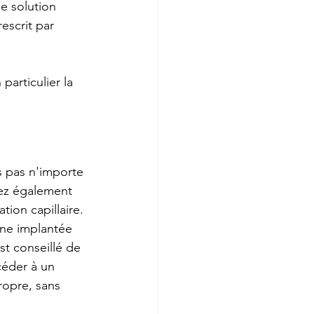
ne solution 
escrit par 
articulier la 
s pas n'importe 
ez également 
ion capillaire. 
one implantée 
st conseillé de 
céder à un 
opre, sans 