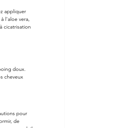
z appliquer 
à l'aloe vera, 
 cicatrisation 
poing doux. 
os cheveux 
autions pour 
rmir, de 