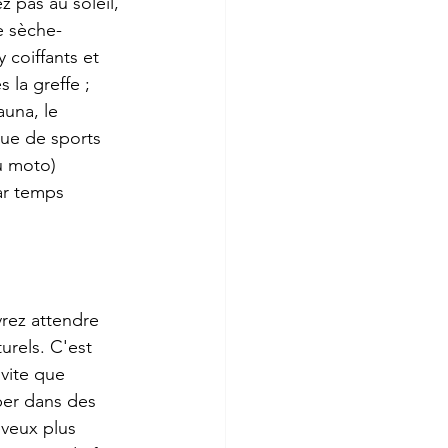
 pas au soleil, 
e sèche-
 coiffants et 
 la greffe ; 
una, le 
ue de sports 
u moto) 
ar temps 
vrez attendre 
rels. C'est 
vite que 
per dans des 
veux plus 