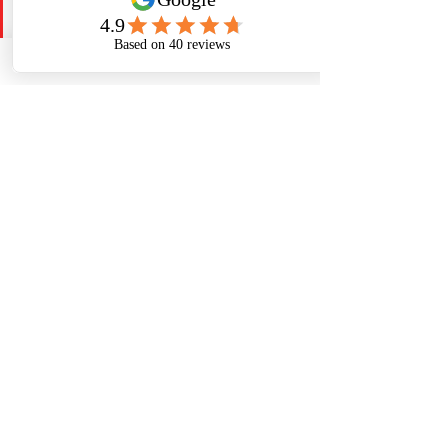
Réservez aujourd‘hui votre 
premier rendez-vous avec 
notre expert capillaire Jean-
François Razat et découvrir la 
meilleure solution pour votre 
pelade suite à un bilan
www.centrecapillairerazat.fr
 05 59 23 79 72
contact@centrecapillairerazat.fr
Voir tout