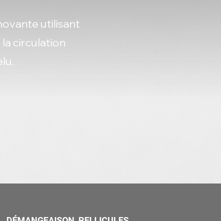
novante utilisant
 la circulation
lu.
DÉMANGEAISON, PELLICULES