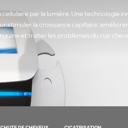
cellulaire par la lumière. Une technologie in
ur stimuler la croissance capillaire, améliorer
nguine et traiter les problèmes du cuir cheve
CHUTE DE CHEVEUX
CICATRISATION