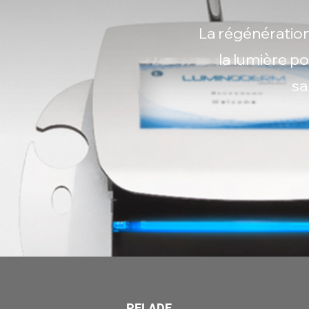
La régénération 
la lumière po
sa
PELADE