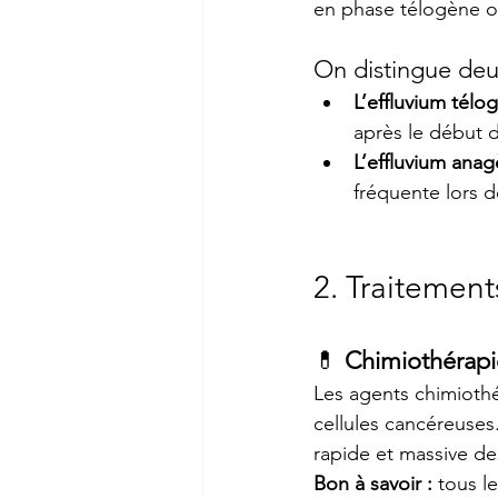
en phase télogène o
On distingue deu
L’effluvium télo
après le début d
L’effluvium ana
fréquente lors d
2. Traitemen
💊 
Chimiothérapi
Les agents chimiothér
cellules cancéreuses..
rapide et massive des
Bon à savoir :
 tous l