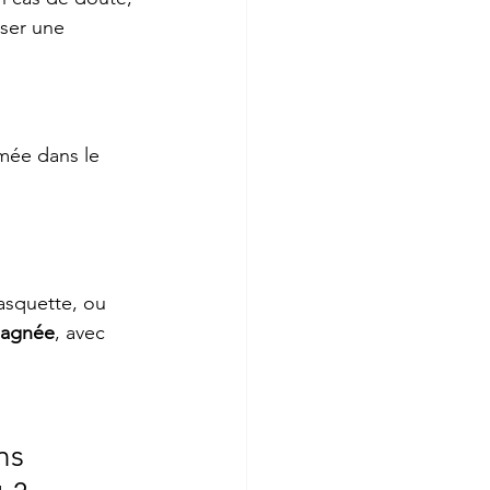
oser une 
mée dans le 
asquette, ou 
agnée
, avec 
ns 