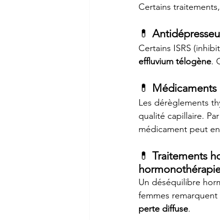
Certains traitements,
💊 
Antidépresseur
Certains ISRS (inhibi
effluvium télogène
. 
💊 
Médicaments po
Les dérèglements thy
qualité capillaire. P
médicament peut en
💊 
Traitements h
hormonothérapie
Un déséquilibre hormo
femmes remarquent 
perte diffuse
.