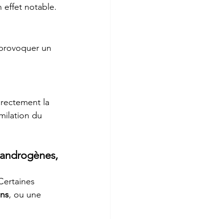
 effet notable.
 provoquer un 
rectement la 
milation du 
-androgènes, 
Certaines 
ins
, ou une 