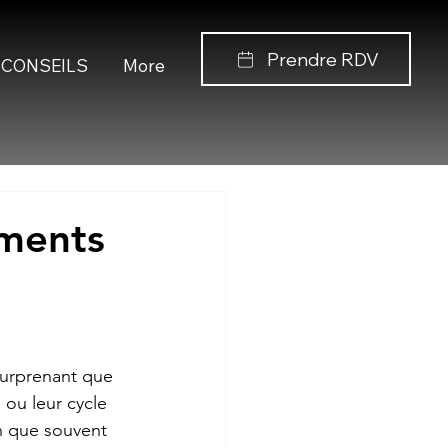
Prendre RDV
CONSEILS
More
ements
surprenant que 
 ou leur cycle 
n que souvent 