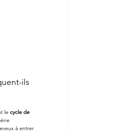
uent-ils 
t le 
cycle de 
gène 
heveux à entrer 