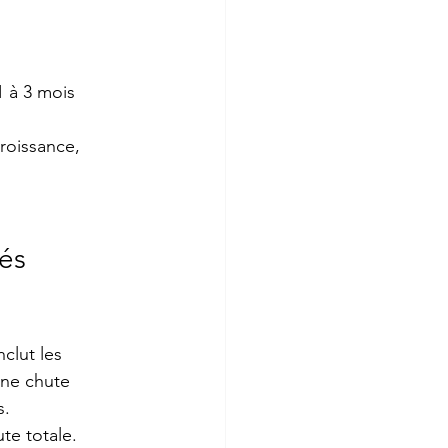
 à 3 mois 
roissance, 
ués
clut les 
 une chute 
s.
te totale. 