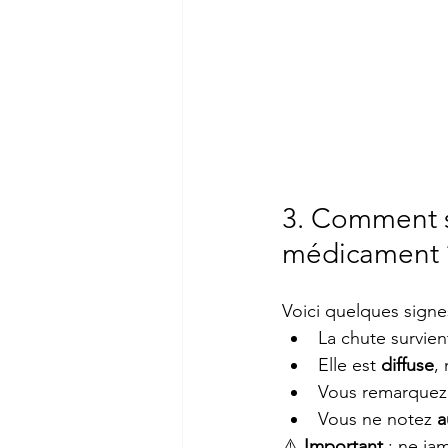
3. Comment sa
médicament 
Voici quelques signes
La chute survien
Elle est 
diffuse
,
Vous remarquez p
Vous ne notez 
a
⚠️ 
Important
 : ne ja