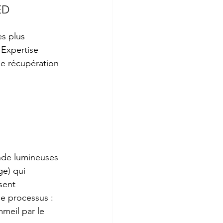
LED
s plus 
'Expertise 
de récupération 
nde lumineuses 
ge) qui 
sent 
Ce processus :
mmeil par le 