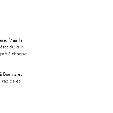
re. Mais la 
tat du cuir 
apté à chaque 
 Biarritz et 
 rapide et 