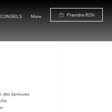
Prendre RDV
CONSEILS
More
e des épreuves 
uche 
er 