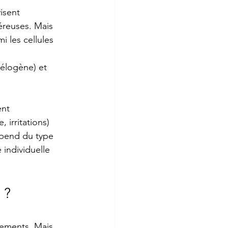
isent 
éreuses. Mais 
i les cellules 
élogène) et 
ent
 irritations)
épend du type 
 individuelle 
 ?
tements. Mais 