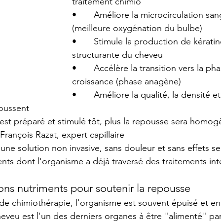
traitement chimio
•       Améliore la microcirculation sa
(meilleure oxygénation du bulbe)
•       Stimule la production de kérati
structurante du cheveu
•       Accélère la transition vers la ph
croissance (phase anagène)
•       Améliore la qualité, la densité e
oussent
 est préparé et stimulé tôt, plus la repousse sera homog
rançois Razat, expert capillaire
une solution non invasive, sans douleur et sans effets se
nts dont l'organisme a déjà traversé des traitements inte
ons nutriments pour soutenir la repousse
de chimiothérapie, l'organisme est souvent épuisé et en 
cheveu est l'un des derniers organes à être "alimenté" par 