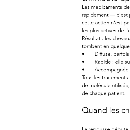
Les médicaments de c
rapidement — c'est p
cette action n'est pas
les plus actives de l
Résultat : les cheve
tombent en quelques
•       Diffuse, parfo
•       Rapide : elle
•       Accompagnée d
Tous les traitements
de molécule utilisée,
de chaque patient.
Quand les che
La repousse débute g