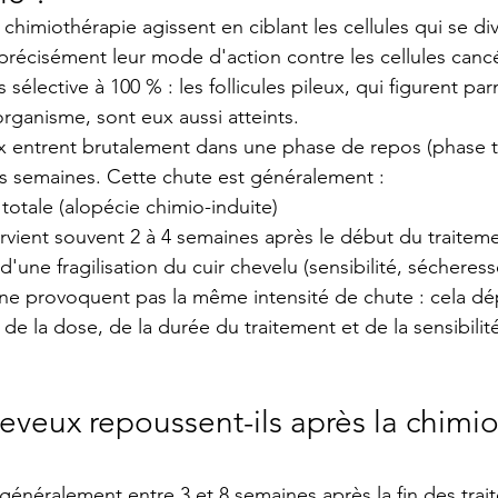
himiothérapie agissent en ciblant les cellules qui se div
récisément leur mode d'action contre les cellules canc
 sélective à 100 % : les follicules pileux, qui figurent parm
'organisme, sont eux aussi atteints.
ux entrent brutalement dans une phase de repos (phase t
 semaines. Cette chute est généralement :
is totale (alopécie chimio-induite)
 survient souvent 2 à 4 semaines après le début du traitem
'une fragilisation du cuir chevelu (sensibilité, sécheresse,
 ne provoquent pas la même intensité de chute : cela d
 de la dose, de la durée du traitement et de la sensibilité
veux repoussent-ils après la chimio
énéralement entre 3 et 8 semaines après la fin des trai