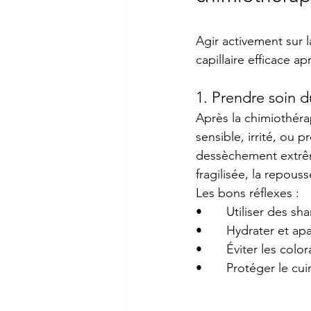
Agir activement sur 
capillaire efficace a
1. Prendre soin du
Après la chimiothérap
sensible, irrité, ou
dessèchement extrême)
fragilisée, la repou
Les bons réflexes :
•       Utiliser des s
•       Hydrater et a
•       Éviter les co
•       Protéger le c