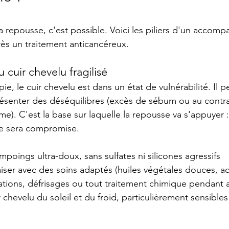
la repousse, c'est possible. Voici les piliers d'un acco
près un traitement anticancéreux.
 cuir chevelu fragilisé
ie, le cuir chevelu est dans un état de vulnérabilité. Il p
 présenter des déséquilibres (excès de sébum ou au contra
. C'est la base sur laquelle la repousse va s'appuyer : s
sse sera compromise.
hampoings ultra-doux, sans sulfates ni silicones agressifs
paiser avec des soins adaptés (huiles végétales douces, ac
lorations, défrisages ou tout traitement chimique pendant
uir chevelu du soleil et du froid, particulièrement sensible