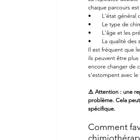
chaque parcours est u
•       L'état général
•       Le type de ch
•       L'âge et les 
•       La qualité de
Il est fréquent que l
ils peuvent être plus
encore changer de co
s'estompent avec le
⚠️ Attention : une r
problème. Cela peut 
spécifique.
Comment favo
chimiothérap