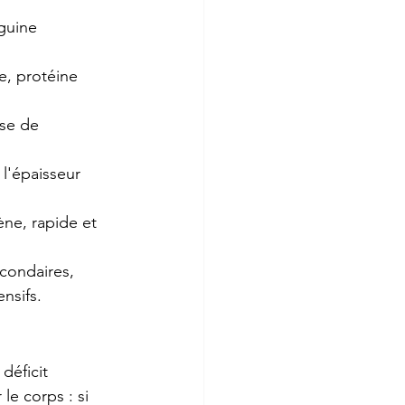
nguine 
ne, protéine 
ase de 
t l'épaisseur 
ène, rapide et 
condaires, 
nsifs.
déficit 
le corps : si 