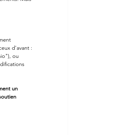
ement
ceux d'avant : 
io"), ou 
ifications 
ement un 
soutien 