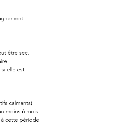
mpagnement 
eut être sec, 
ire 
i elle est 
tifs calmants)
 au moins 6 mois
s à cette période